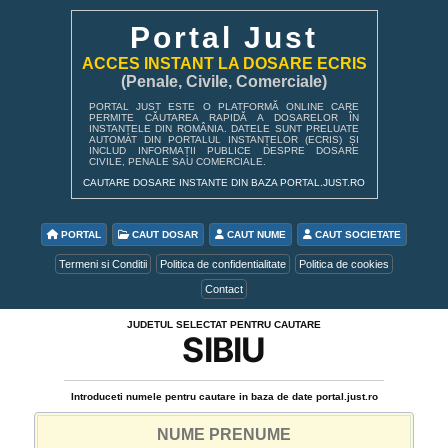
Portal Just
ACCES INSTANT LA DOSARE ECRIS
(Penale, Civile, Comerciale)
PORTAL JUST ESTE O PLATFORMĂ ONLINE CARE
PERMITE CĂUTAREA RAPIDĂ A DOSARELOR ÎN
INSTANȚELE DIN ROMÂNIA. DATELE SUNT PRELUATE
AUTOMAT DIN PORTALUL INSTANȚELOR (ECRIS) ȘI
INCLUD INFORMAȚII PUBLICE DESPRE DOSARE
CIVILE, PENALE SAU COMERCIALE.
CAUTARE DOSARE INSTANTE DIN BAZA PORTAL.JUST.RO
PORTAL
CAUT DOSAR
CAUT NUME
CAUT SOCIETATE
Termeni si Conditii
Politica de confidentialitate
Politica de cookies
Contact
JUDETUL SELECTAT PENTRU CAUTARE
SIBIU
Introduceti numele pentru cautare in baza de date portal.just.ro