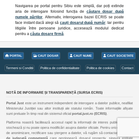
Navigarea pe portal pentru Sibiu este simplă, dar poți extinde
aria de interogare folosind funcția de
căutare dosar după
numele părților
. Alternativ, interogarea bazei ECRIS se poate
face instant dacă alegi să
cauți dosarul după număr
. Iar pentru
litigiile între persoane juridice, accesează modulul dedicat
pentru a
căuta dosare firmă
.
PORTAL
CAUT DOSAR
CAUT NUME
CAUT SOCIETATE
Termeni si Conditii
Politica de confidentialitate
Politica de cookies
Contact
NOTĂ DE INFORMARE ȘI TRANSPARENȚĂ (SURSA ECRIS)
Portal Just
este un instrument independent de interogare a datelor publice, neafiliat
Ministerului Justiției sau altor instituții ale statului român. Toate informațiile afișate
sunt preluate în timp real din sistemul oficial
portal.just.ro (ECRIS)
.
Platforma noastră facilitează accesul rapid la informații de interes public, însă nu
stochează și nu poate opera modificări asupra datelor oficiale. Pentru orice solicitare
de anonimizare, rectificare sau ștergere a datelor, vă rugăm să contactați
instanța
de judecată competentă
care gestionează dosarul respectiv, singura entitate