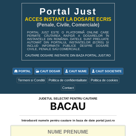
Portal Just
ACCES INSTANT LA DOSARE ECRIS
(Penale, Civile, Comerciale)
PORTAL JUST ESTE O PLATFORMĂ ONLINE CARE
PERMITE CĂUTAREA RAPIDĂ A DOSARELOR ÎN
INSTANȚELE DIN ROMÂNIA. DATELE SUNT PRELUATE
AUTOMAT DIN PORTALUL INSTANȚELOR (ECRIS) ȘI
INCLUD INFORMAȚII PUBLICE DESPRE DOSARE
CIVILE, PENALE SAU COMERCIALE.
CAUTARE DOSARE INSTANTE DIN BAZA PORTAL.JUST.RO
PORTAL
CAUT DOSAR
CAUT NUME
CAUT SOCIETATE
Termeni si Conditii
Politica de confidentialitate
Politica de cookies
Contact
JUDETUL SELECTAT PENTRU CAUTARE
BACAU
Introduceti numele pentru cautare in baza de date portal.just.ro