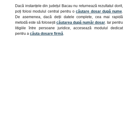
Dacă instanțele din județul Bacau nu returnează rezultatul dorit,
poți folosi modulul central pentru o
căutare dosar după nume
.
De asemenea, dacă deții datele complete, cea mai rapidă
metodă este să folosești
căutarea după număr dosar
. Iar pentru
litigiile între persoane juridice, accesează modulul dedicat
pentru a
căuta dosare firmă
.