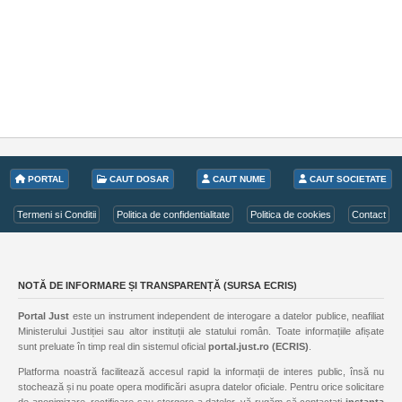
PORTAL
CAUT DOSAR
CAUT NUME
CAUT SOCIETATE
Termeni si Conditii
Politica de confidentialitate
Politica de cookies
Contact
NOTĂ DE INFORMARE ȘI TRANSPARENȚĂ (SURSA ECRIS)
Portal Just
este un instrument independent de interogare a datelor publice, neafiliat
Ministerului Justiției sau altor instituții ale statului român. Toate informațiile afișate
sunt preluate în timp real din sistemul oficial
portal.just.ro (ECRIS)
.
Platforma noastră facilitează accesul rapid la informații de interes public, însă nu
stochează și nu poate opera modificări asupra datelor oficiale. Pentru orice solicitare
de anonimizare, rectificare sau ștergere a datelor, vă rugăm să contactați
instanța